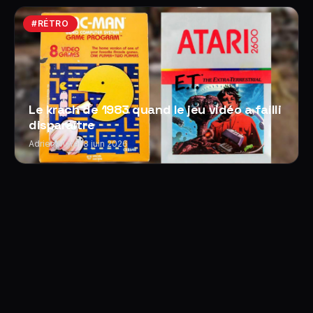
#RÉTRO
Le krach de 1983 quand le jeu vidéo a failli
disparaître
Adrien Morel
·
8 juin 2026