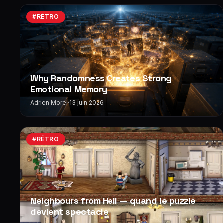
#RÉTRO
Why Randomness Creates Strong
Emotional Memory
Adrien Morel
·
13 juin 2026
#RÉTRO
Neighbours from Hell — quand le puzzle
devient spectacle