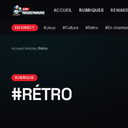
ACCUEIL
RUBRIQUES
REWARD
#Jeux
#Culture
#Rétro
#En chantie
EN DIRECT
Accueil
/
Articles
/
Rétro
RUBRIQUE
#RÉTRO